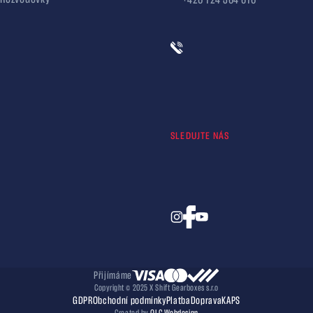
SLEDUJTE NÁS
Přijímáme
Copyright © 2025 X Shift Gearboxes s.r.o
GDPR
Obchodní podmínky
Platba
Doprava
KAPS