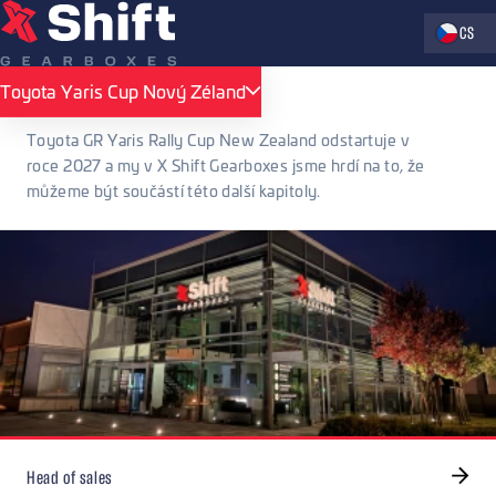
Zvolte jaz
CS
X Shift Gearboxes
Kariéra
Toyota Yaris Cup Nový Zéland
Toyota Yaris Cup Nový Zéland
Kariéra
Toyota GR Yaris Rally Cup New Zealand odstartuje v
roce 2027 a my v X Shift Gearboxes jsme hrdí na to, že
můžeme být součástí této další kapitoly.
Head of sales