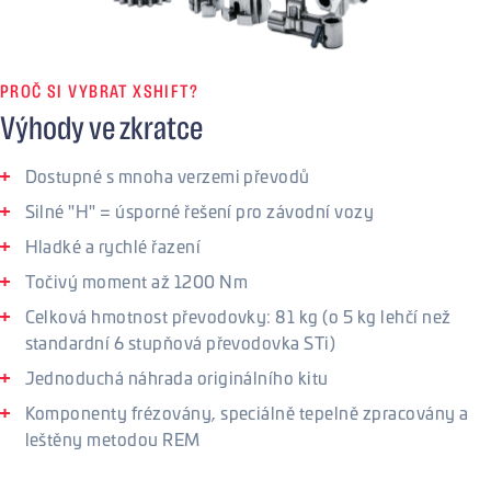
PROČ SI VYBRAT XSHIFT?
Výhody ve zkratce
Dostupné s mnoha verzemi převodů
Silné "H" = úsporné řešení pro závodní vozy
Hladké a rychlé řazení
Točivý moment až 1200 Nm
Celková hmotnost převodovky: 81 kg (o 5 kg lehčí než
standardní 6 stupňová převodovka STi)
Jednoduchá náhrada originálního kitu
Komponenty frézovány, speciálně tepelně zpracovány a
leštěny metodou REM
Řazení, převody a poměry