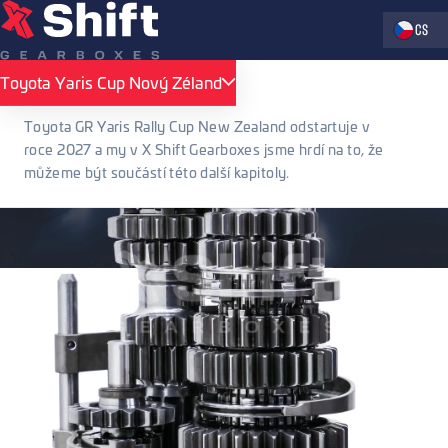
Zvolte jaz
CS
Toyota Yaris Cup Nový Zéland
Toyota Yaris Cup Nový Zéland
Toyota GR Yaris Rally Cup New Zealand odstartuje v
roce 2027 a my v X Shift Gearboxes jsme hrdí na to, že
můžeme být součástí této další kapitoly.