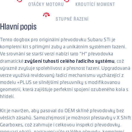
OTÁČKY MOTORU
KROUTÍCÍ MOMENT
6
STUPNĚ ŘAZENÍ
Hlavní popis
Tento dogbox pro originální převodovku Subaru STi je
kompletní kit s přímými zuby a unikátním systémem řazení.
Ve srovnání se starší verzí nabízí tato "H" převodovka
zvýšení tuhosti celého řadicího systému
dramatické
, což
výrazně zvyšuje spolehlivost a přesnost řazení. Upgradovaná
verze využívá revidovaný řadicí mechanismu vycházející z
modelu +PLUS se silnějšími přesuvníky s modifikovanou
geometrií, která zajišťuje perfektní spojení ozubeného kola s
hřídelí.
Kit je navržen, aby pasoval do OEM skříně převodovky bez
větších zásahů. Samozřejmostí je možnost přestavby v X Shift
Gearboxes, což zahrnuje i celkovou inspekci převodovky.
renovaci obalů, nastavení vůle stálého převodu, kompletní