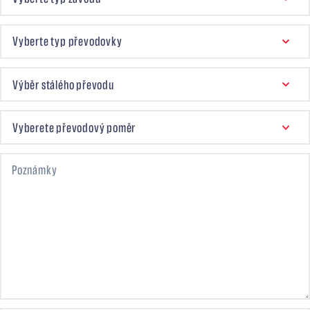
TYP PŘEVODOVKY
Vyberte typ převodovky
STÁLÝ PŘEVOD
Výběr stálého převodu
VYBERETE PŘEVODOVÝ POMĚR
Vyberete převodový poměr
Poznámky