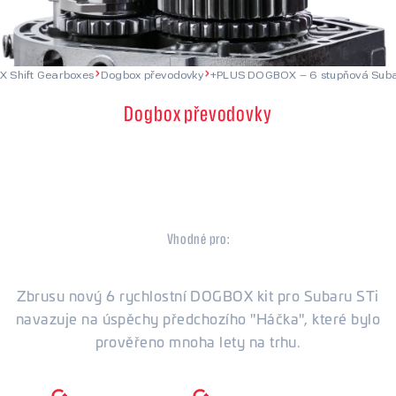
X Shift Gearboxes
Dogbox převodovky
+PLUS DOGBOX – 6 stupňová Suba
Dogbox převodovky
+PLUS DOGBOX – 6 stupňová
Subaru STi
Vhodné pro:
Subaru
Zbrusu nový 6 rychlostní DOGBOX kit pro Subaru STi
navazuje na úspěchy předchozího "Háčka", které bylo
prověřeno mnoha lety na trhu.
6500
ot./min
1200
Nm