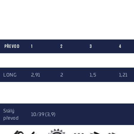
Možnost výběru ze 3 převodových poměrů, které mohou být
také vzájemně kombinovány za účelem dosažení
nejvhodnější konfigurace pro vaši aplikaci. Stálý převod
nabízí dvě varianty.
PŘEVOD
1
2
3
4
SHORT
2,91
2,01
1,63
1,32
LONG
2,91
2
1,5
1,21
EXTRA
2,64
1,75
1,32
1,05
LONG
Stálý
10/39 (3,9)
převod