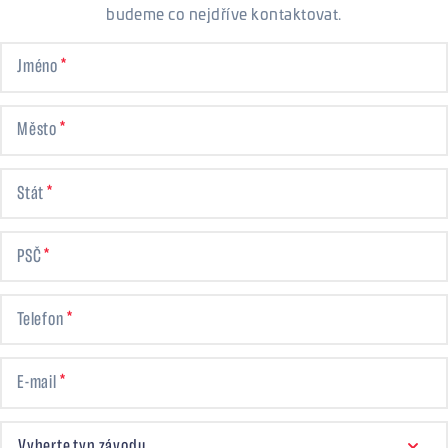
budeme co nejdříve kontaktovat.
Jméno
Město
Stát
PSČ
Telefon
E-mail
VYBERTE TYP ZÁVODU
Vyberte typ závodu