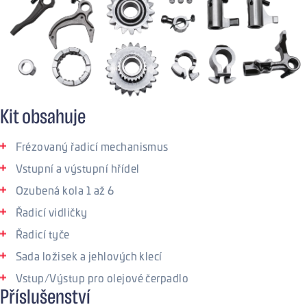
Kit obsahuje
Frézovaný řadicí mechanismus
Vstupní a výstupní hřídel
Ozubená kola 1 až 6
Řadicí vidličky
Řadicí tyče
Sada ložisek a jehlových klecí
Vstup/Výstup pro olejové čerpadlo
Příslušenství