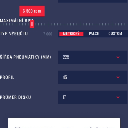
6 500 rpm
MAXIMÁLNÍ RPM
TYP VÝPOČTU
METRICKÝ
PALCE
CUSTOM
6 000
7 000
8 000
9 000
225
ŠÍŘKA PNEUMATIKY (MM)
45
PROFIL
17
PRŮMĚR DISKU