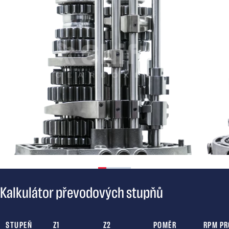
Kalkulátor převodových stupňů
STUPEŇ
Z1
Z2
POMĚR
RPM PR