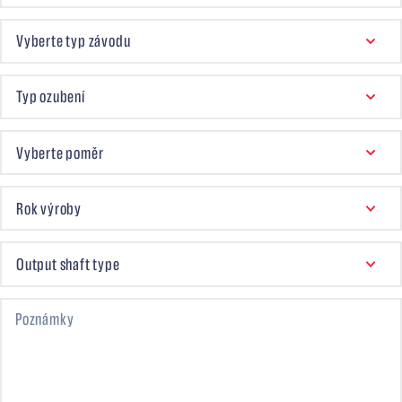
VYBERTE TYP ZÁVODU
Vyberte typ závodu
OZUBENÍ
Typ ozubení
VYBERTE POMĚR
Vyberte poměr
ROK VÝROBY
Rok výroby
SHD VÝSTUPNÍ HŘÍDEL
Output shaft type
Poznámky