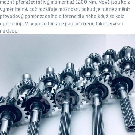
možné přenášet točivý moment až 1200 Nm. Nově jsou kola
vyměnitelná, což rozšiřuje možnosti, pokud je nutné změnit
převodový poměr zadního diferenciálu nebo když se kola
opotřebují. V neposlední řadě jsou ušetřeny také servisní
náklady.