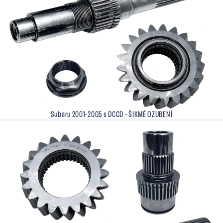
Subaru 2001–2005 s DCCD – ŠIKMÉ OZUBENÍ