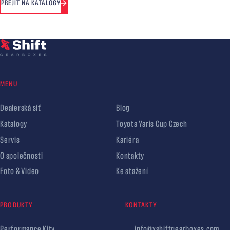
PŘEJÍT NA KATALOGY
MENU
Dealerská síť
Blog
Katalogy
Toyota Yaris Cup Czech
Servis
Kariéra
O společnosti
Kontakty
Foto & Video
Ke stažení
PRODUKTY
KONTAKTY
Performance Kity
info@xshiftgearboxes.com