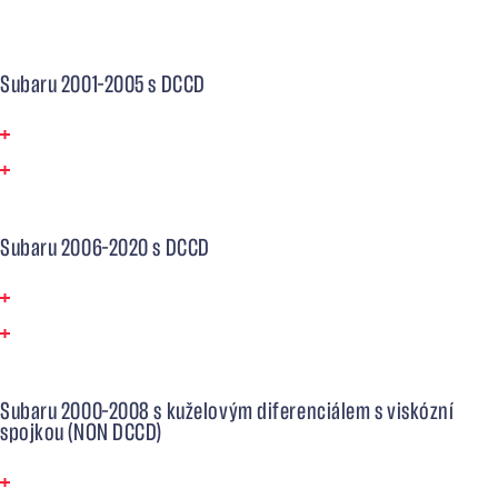
centrálních diferenciálů. Všechny verze jsou dostupné také se
ŠIKMÝM ozubením.
Subaru 2001–2005 s DCCD
1:1 poměr (3,9:1 přední diferenciál; 3,9:1 zadní diferenciál)
1,1:1 poměr (3,9:1 přední diferenciál; 3,54:1 zadní
diferenciál)
Subaru 2006–2020 s DCCD
1:1 poměr (3,9:1 přední diferenciál; 3,9:1 zadní diferenciál)
1,1:1 poměr (3,9:1 přední diferenciál; 3,54:1 zadní
diferenciál)
Subaru 2000–2008 s kuželovým diferenciálem s viskózní
spojkou (NON DCCD)
1:1 poměr (3,9:1 přední diferenciál; 3,9:1 zadní diferenciál)