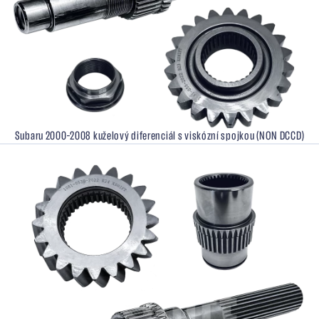
Subaru 2000–2008 kuželový diferenciál s viskózní spojkou (NON DCCD)