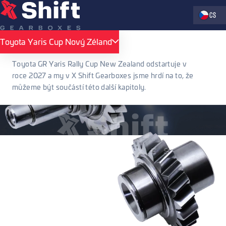
Zvolte jaz
CS
Toyota Yaris Cup Nový Zéland
Toyota Yaris Cup Nový Zéland
Toyota GR Yaris Rally Cup New Zealand odstartuje v
roce 2027 a my v X Shift Gearboxes jsme hrdí na to, že
můžeme být součástí této další kapitoly.