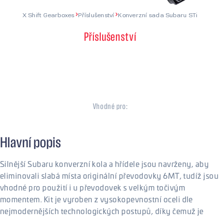
X Shift Gearboxes
Příslušenství
Konverzní sada Subaru STi
Příslušenství
Konverzní sada
Subaru STi
Vhodné pro:
Subaru
Hlavní popis
Silnější Subaru konverzní kola a hřídele jsou navrženy, aby
eliminovali slabá místa originální převodovky 6MT, tudíž jsou
vhodné pro použití i u převodovek s velkým točivým
momentem. Kit je vyroben z vysokopevnostní oceli dle
nejmodernějších technologických postupů, díky čemuž je