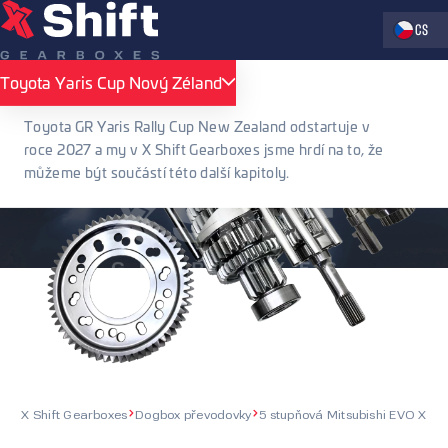
Zvolte jaz
CS
Toyota Yaris Cup Nový Zéland
Toyota Yaris Cup Nový Zéland
Toyota GR Yaris Rally Cup New Zealand odstartuje v
roce 2027 a my v X Shift Gearboxes jsme hrdí na to, že
můžeme být součástí této další kapitoly.
X Shift Gearboxes
Dogbox převodovky
5 stupňová Mitsubishi EVO X