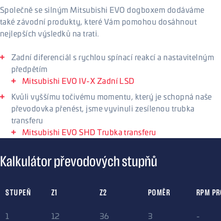
Společně se silným Mitsubishi EVO dogboxem dodáváme
také závodní produkty, které Vám pomohou dosáhnout
nejlepších výsledků na trati.
Zadní diferenciál s rychlou spínací reakcí a nastavitelným
předpětím
Mitsubishi EVO IV-X Zadní LSD
Kvůli vyššímu točivému momentu, který je schopná naše
převodovka přenést, jsme vyvinuli zesílenou trubka
transferu
Mitsubishi EVO SHD Trubka transferu
Kalkulátor převodových stupňů
STUPEŇ
Z1
Z2
POMĚR
RPM PR
1
12
36
3
-