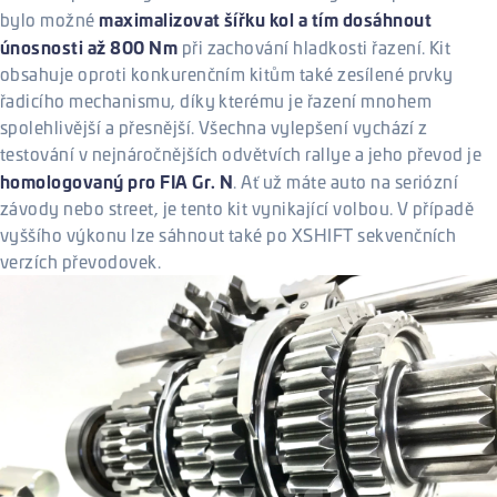
maximalizovat šířku kol a tím dosáhnout
bylo možné
únosnosti až 800 Nm
při zachování hladkosti řazení. Kit
obsahuje oproti konkurenčním kitům také zesílené prvky
řadicího mechanismu, díky kterému je řazení mnohem
spolehlivější a přesnější. Všechna vylepšení vychází z
testování v nejnáročnějších odvětvích rallye a jeho převod je
homologovaný pro FIA Gr. N
. Ať už máte auto na seriózní
závody nebo street, je tento kit vynikající volbou. V případě
vyššího výkonu lze sáhnout také po XSHIFT sekvenčních
verzích převodovek.