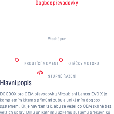
Dogbox převodovky
5 stupňová
Mitsubishi EVO X
Vhodné pro:
Mitsubishi
800
Nm
7500
ot./min
KROUTÍCÍ MOMENT
OTÁČKY MOTORU
5
STUPNĚ ŘAZENÍ
Hlavní popis
DOGBOX pro OEM převodovky Mitsubishi Lancer EVO X je
kompletním kitem s přímými zuby a unikátním dogbox
systémem. Kit je navržen tak, aby se vešel do OEM skříně bez
větších úprav. Díky unikátnímu úzkému systému přesuvníků