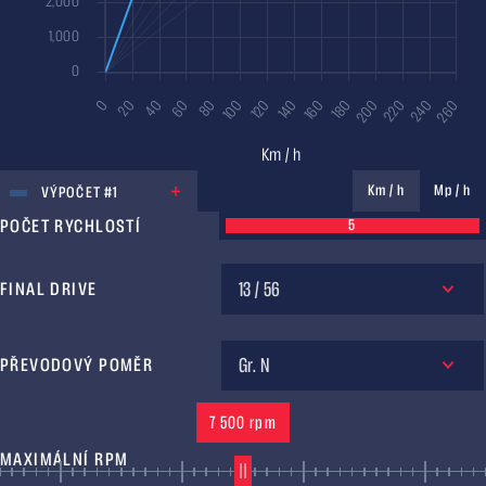
JEDNOTKA
Km / h
Mp / h
VÝPOČET #1
POČET RYCHLOSTÍ
5
13 / 56
FINAL DRIVE
Gr. N
PŘEVODOVÝ POMĚR
7 500 rpm
MAXIMÁLNÍ RPM