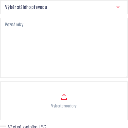
STÁLÝ PŘEVOD
Výběr stálého převodu
Poznámky
Files
Vyberte soubory
Včetně zadního LSD