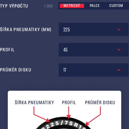
TYP VÝPOČTU
METRICKÝ
PALCE
CUSTOM
6 000
7 000
8 000
9 000
225
ŠÍŘKA PNEUMATIKY (MM)
45
PROFIL
17
PRŮMĚR DISKU