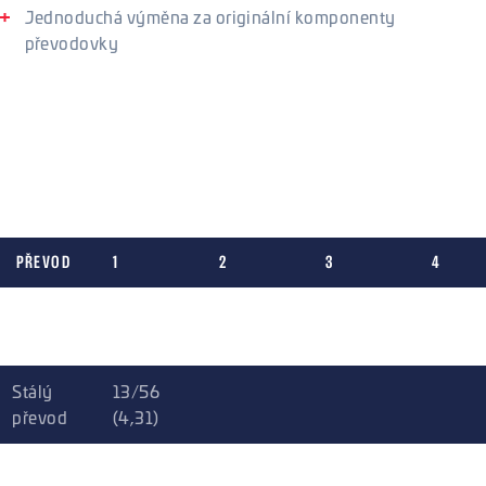
Jednoduchá výměna za originální komponenty
převodovky
Řazení, převody a poměry
Kit obsahuje zesílené prvky řazení, což vyrazně zvyšuje
spolehlivost a přesnost. Všechny vylepšení jsou zhotoveny na
základě testování v nejnáročnějších podmínkách ve světě
rally a převody jsou homologované pro FIA Gr. N.
PŘEVOD
1
2
3
4
Gr. N (5
3
2
1,47
1,14
speed)
Stálý
13/56
převod
(4,31)