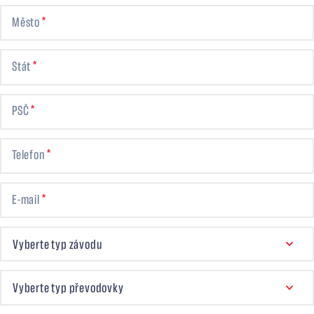
Město
Stát
PSČ
Telefon
E-mail
VYBERTE TYP ZÁVODU
Vyberte typ závodu
TYP PŘEVODOVKY
Vyberte typ převodovky