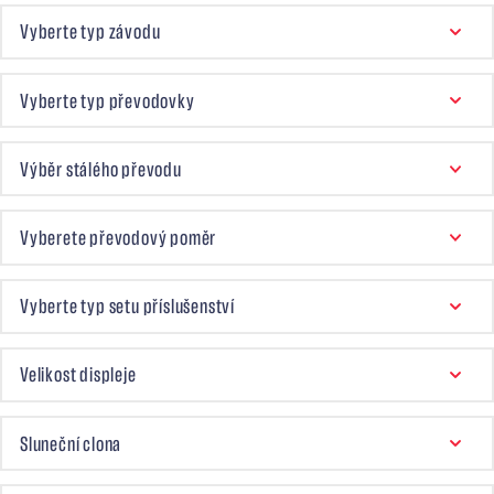
VYBERTE TYP ZÁVODU
Vyberte typ závodu
TYP PŘEVODOVKY
Vyberte typ převodovky
STÁLÝ PŘEVOD
Výběr stálého převodu
VYBERETE PŘEVODOVÝ POMĚR
Vyberete převodový poměr
SET PŘÍSLUŠENSTVÍ
Vyberte typ setu příslušenství
DISPLEJ
Velikost displeje
SLUNEČNÍ CLONA
Sluneční clona