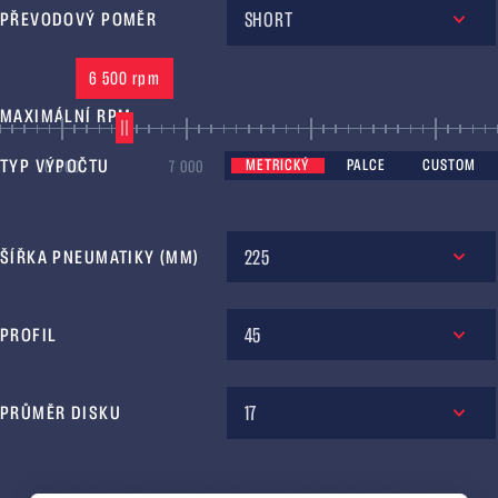
SHORT
PŘEVODOVÝ POMĚR
6 500 rpm
MAXIMÁLNÍ RPM
TYP VÝPOČTU
METRICKÝ
PALCE
CUSTOM
6 000
7 000
8 000
9 000
225
ŠÍŘKA PNEUMATIKY (MM)
45
PROFIL
17
PRŮMĚR DISKU