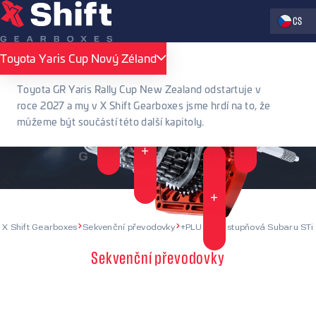
Zvolte jaz
CS
Toyota Yaris Cup Nový Zéland
Toyota Yaris Cup Nový Zéland
Toyota GR Yaris Rally Cup New Zealand odstartuje v
roce 2027 a my v X Shift Gearboxes jsme hrdí na to, že
můžeme být součástí této další kapitoly.
X Shift Gearboxes
Sekvenční převodovky
+PLUS – 6 stupňová Subaru STi
Sekvenční převodovky
+PLUS – 6 stupňová