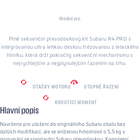
Subaru STi
Vhodné pro:
Subaru
Plně sekvenční převodovkový kit Subaru R4 PRO s
integrovanou ultra lehkou deskou frézovanou z leteckého
hliníku, která drží pokročilý sekvenční mechanismu s
nejrychlejším a nejplynulejším řazením na trhu.
8500
ot./min
6
OTÁČKY MOTORU
STUPNĚ ŘAZENÍ
1200
Nm
KROUTÍCÍ MOMENT
Hlavní popis
Navrženo pro uložení do originálního Subaru obalu bez
dalších modifikací, ale se sníženou hmotností o 5,5 kg v
porovnání se standardní Subaru převodovkou. Kompletní