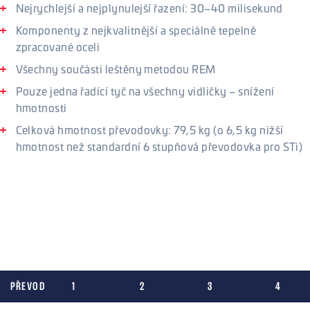
Nejrychlejší a nejplynulejší řazení: 30–40 milisekund
Komponenty z nejkvalitnější a speciálně tepelně
zpracované oceli
Všechny součásti leštěny metodou REM
Pouze jedna řadící tyč na všechny vidličky – snížení
hmotnosti
Celková hmotnost převodovky: 79,5 kg (o 6,5 kg nižší
hmotnost než standardní 6 stupňová převodovka pro STi)
Řazení, převody a poměry
Možnost výběru ze 3 převodových poměrů, které mohou být
také vzájemně kombinovány za účelem dosažení
nejvhodnější konfigurace pro vaši aplikaci. Stálý převod
nabízí dvě varianty.
PŘEVOD
1
2
3
4