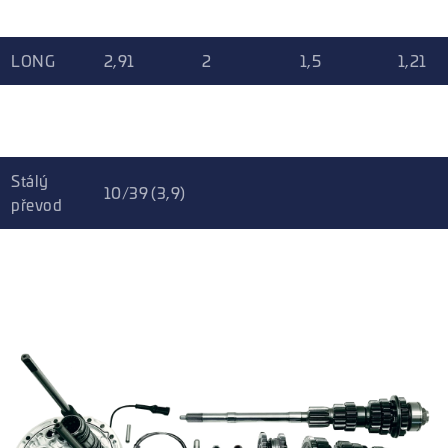
SHORT
2,91
2,01
1,63
1,32
LONG
2,91
2
1,5
1,21
EXTRA
2,64
1,75
1,32
1,05
LONG
Stálý
10/39 (3,9)
převod