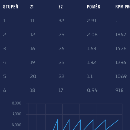
STUPEŇ
Z1
Z2
POMĚR
RPM PR
1
11
32
2.91
-
2
12
25
2.08
1847
3
16
26
1.63
1426
4
19
25
1.32
1236
5
20
22
1.1
1069
6
18
17
0.94
918