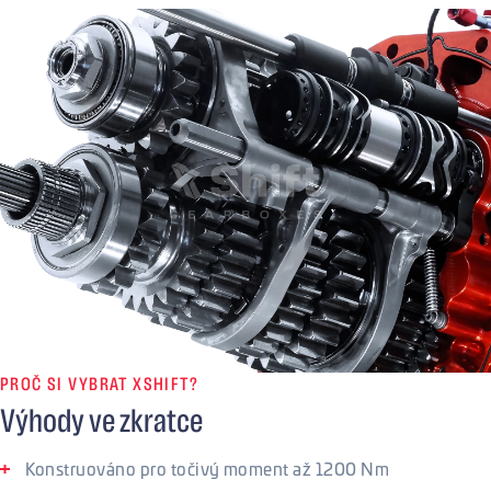
PROČ SI VYBRAT XSHIFT?
Výhody ve zkratce
Konstruováno pro točivý moment až 1200 Nm