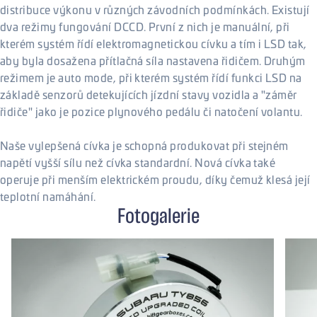
distribuce výkonu v různých závodních podmínkách. Existují
dva režimy fungování DCCD. První z nich je manuální, při
kterém systém řídí elektromagnetickou cívku a tím i LSD tak,
aby byla dosažena přítlačná síla nastavena řidičem. Druhým
režimem je auto mode, při kterém systém řídí funkci LSD na
základě senzorů detekujících jízdní stavy vozidla a "záměr
řidiče" jako je pozice plynového pedálu či natočení volantu.
Naše vylepšená cívka je schopná produkovat při stejném
napětí vyšší sílu než cívka standardní. Nová cívka také
operuje při menším elektrickém proudu, díky čemuž klesá její
teplotní namáhání.
Fotogalerie