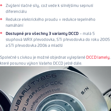
Zvýšení tlačné síly, což vede k silnějšímu sepnutí
diferenciálu
Redukce elektrického proudu = redukce tepelného
namáhání
Dostupné pro všechny 3 varianty DCCD
– malá 5
stupňová WRX převodovka, STi převodovka do roku 2005
a STi převodovka 2006 a mladší
Společně s cívkou je možné objednat vylepšené
DCCD lamely
,
které posunou výkon Vašeho DCCD ještě dále.