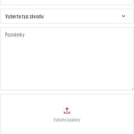
VYBERTE TYP ZÁVODU
Vyberte typ závodu
Poznámky
Files
Vyberte soubory