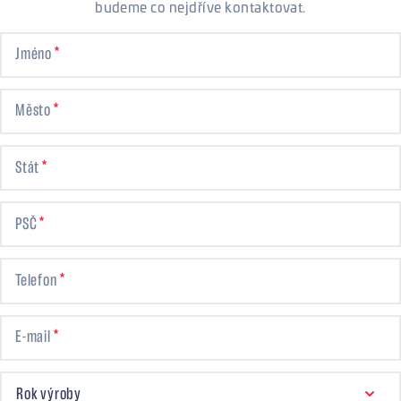
budeme co nejdříve kontaktovat.
Jméno
Město
Stát
PSČ
Telefon
E-mail
ROK VÝROBY
Rok výroby