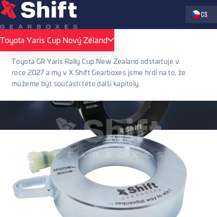
Zvolte jaz
CS
Toyota Yaris Cup Nový Zéland
Toyota Yaris Cup Nový Zéland
Toyota GR Yaris Rally Cup New Zealand odstartuje v
roce 2027 a my v X Shift Gearboxes jsme hrdí na to, že
můžeme být součástí této další kapitoly.