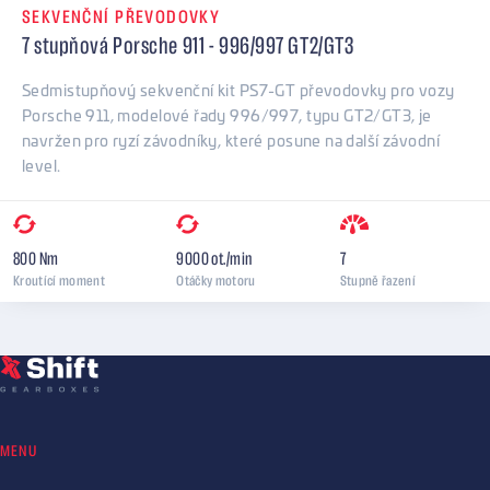
SEKVENČNÍ PŘEVODOVKY
7 stupňová Porsche 911 - 996/997 GT2/GT3
Sedmistupňový sekvenční kit PS7-GT převodovky pro vozy
Porsche 911, modelové řady 996/997, typu GT2/GT3, je
navržen pro ryzí závodníky, které posune na další závodní
level.
800
Nm
9000
ot./min
7
Kroutící moment
Otáčky motoru
Stupně řazení
MENU