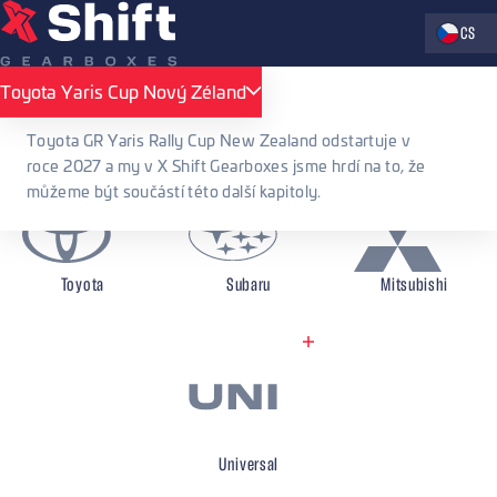
Zvolte jaz
CS
X Shift Gearboxes
Sekvenční převodovky
Porsche
Toyota Yaris Cup Nový Zéland
Toyota Yaris Cup Nový Zéland
Sekvenční převodovky Porsche
Toyota GR Yaris Rally Cup New Zealand odstartuje v
roce 2027 a my v X Shift Gearboxes jsme hrdí na to, že
můžeme být součástí této další kapitoly.
Toyota
Subaru
Mitsubishi
Porsche
Universal