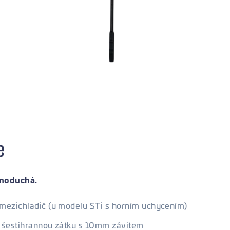
e
ednoduchá.
mezichladič (u modelu STi s horním uchycením)
 šestihrannou zátku s 10mm závitem