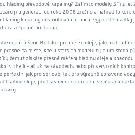
u hladiny převodové kapaliny? Zatímco modely STi z let
ubaru ji u generací od roku 2008 zrušilo a nahradilo kontro
a hladiny kapaliny odšroubováním boční vypouštěcí zátky j
tická a špatně přístupná.
dokonalé řešení: Redukci pro měrku oleje, jako náhradu za
m přesně na místě, kde u starších modelů byla umístěna p
díky čemuž získáte přesné měření hladiny oleje a snadnou
koliv chvíli - ať už na závodech, nebo při servisních kontr
e perfektní jak pro sériové, tak pro výrazně upravené vozy
zké hladině oleje, předčasnému opotřebení součástí a nák
odovky.