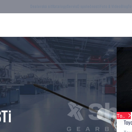
Dealerská síť
Katalogy
Servis
O společnosti
Foto & Video
Blog
To
Performance Kity
Sekvenční převodovky
Dog
STi
Toyota
Yaris
Toyo
Cup