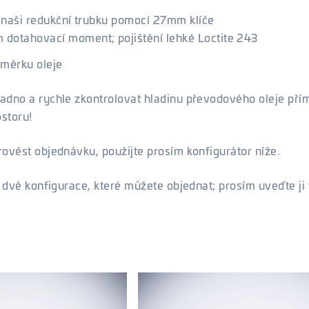
 naši redukční trubku pomocí 27mm klíče
dotahovací moment; pojištění lehké Loctite 243
měrku oleje
adno a rychle zkontrolovat hladinu převodového oleje pří
storu!
ovést objednávku, použijte prosím konfigurátor níže.
u dvě konfigurace, které můžete objednat; prosím uveďte ji