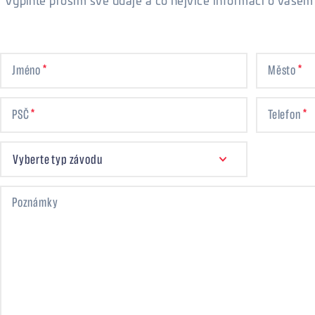
Vyplňte prosím své údaje a co nejvíce informací o vašem
Jméno
Město
PSČ
Telefon
VYBERTE TYP ZÁVODU
Vyberte typ závodu
Poznámky