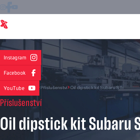
Instagram
Facebook
X Shift Gearboxes
Příslušenství
Oil dipstick kit Subaru STi
YouTube
Příslušenství
Oil dipstick kit Subaru 