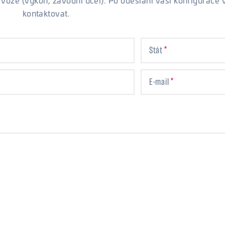
 voze (výkon, závodní účel). Po odeslání vaší konfigurace
kontaktovat.
Stát
E-mail