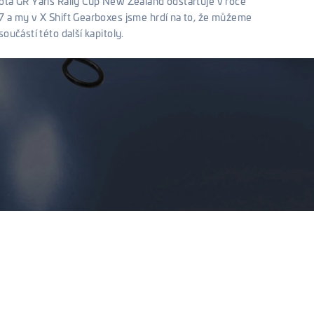
ta GR Yaris Rally Cup New Zealand odstartuje v roce
 a my v X Shift Gearboxes jsme hrdí na to, že můžeme
součástí této další kapitoly.