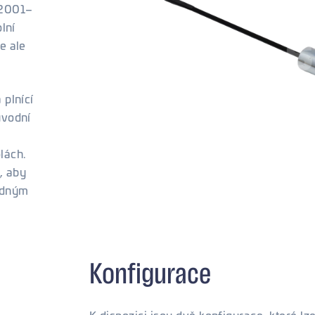
 2001–
lní
e ale
 plnící
ůvodní
olách.
, aby
ladným
Konfigurace