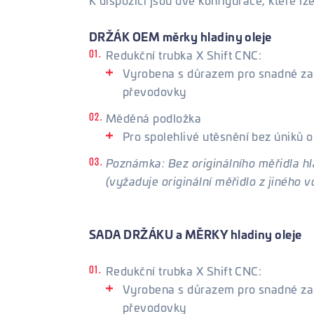
K dispozici jsou dvě konfigurace, které lz
DRŽÁK OEM měrky hladiny oleje
Redukční trubka X Shift CNC:
Vyrobena s důrazem pro snadné za
převodovky
Měděná podložka
Pro spolehlivé utěsnění bez úniků o
Poznámka: Bez originálního měřidla h
(vyžaduje originální měřidlo z jiného vo
SADA DRŽÁKU a MĚRKY hladiny oleje
Redukční trubka X Shift CNC:
Vyrobena s důrazem pro snadné za
převodovky