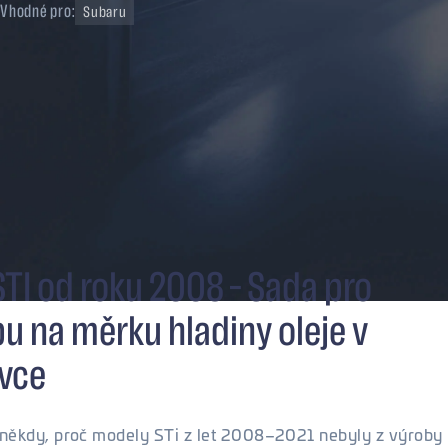
Vhodné pro:
Subaru
TI od roku 2008 – Sada pro
u na měrku hladiny oleje v
vce
e někdy, proč modely STi z let 2008–2021 nebyly z výroby