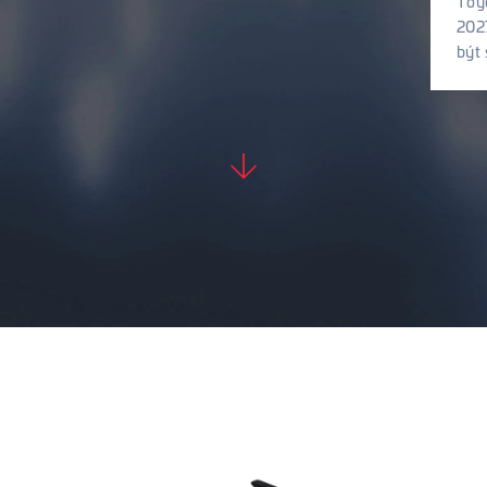
Toyo
Nový
2027
Zéland
být 