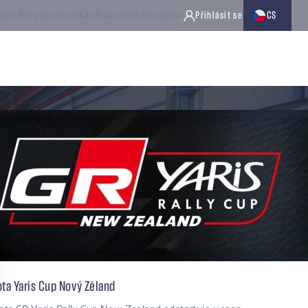
Zvolte jazyk
yota Yaris Cup Czech
Kariéra
Kontakty
Ke stažení
Přihlásit se
CS
box převodovky
Příslušenství
Diferenciály
Rozvodovky
ta Yaris Cup Nový Zéland