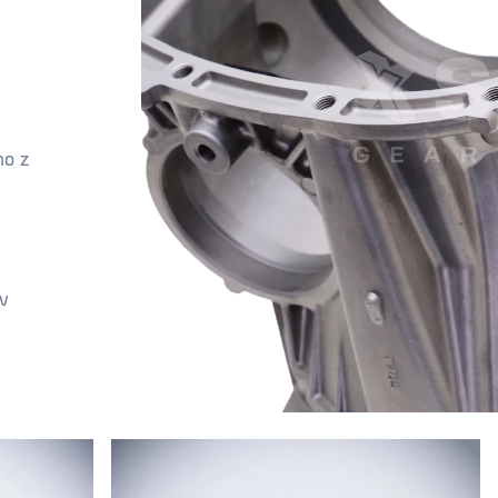
mo z
 v