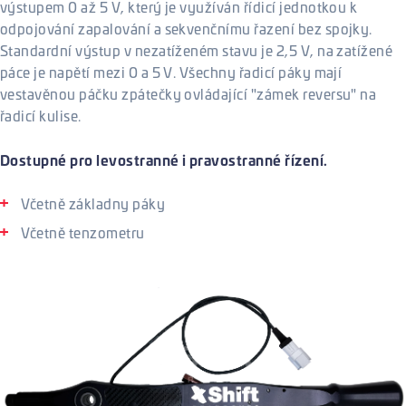
výstupem 0 až 5 V, který je využíván řídicí jednotkou k
odpojování zapalování a sekvenčnímu řazení bez spojky.
Standardní výstup v nezatíženém stavu je 2,5 V, na zatížené
páce je napětí mezi 0 a 5 V. Všechny řadicí páky mají
vestavěnou páčku zpátečky ovládající "zámek reversu" na
řadicí kulise.
Dostupné pro levostranné i pravostranné řízení.
Včetně základny páky
Včetně tenzometru