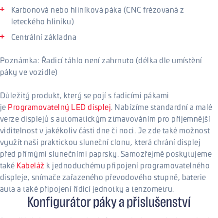
Karbonová nebo hliníková páka (CNC frézovaná z
leteckého hliníku)
Centrální základna
Poznámka: Řadicí táhlo není zahrnuto (délka dle umístění
páky ve vozidle)
Důležitý produkt, který se pojí s řadicími pákami
je
Programovatelný LED displej
. Nabízíme standardní a malé
verze displejů s automatickým ztmavováním pro příjemnější
viditelnost v jakékoliv části dne či noci. Je zde také možnost
využít naši praktickou sluneční clonu, která chrání displej
před přímými slunečními paprsky. Samozřejmě poskytujeme
také
Kabeláž
k jednoduchému připojení programovatelného
displeje, snímače zařazeného převodového stupně, baterie
auta a také připojení řídicí jednotky a tenzometru.
Konfigurátor páky a přislušenství