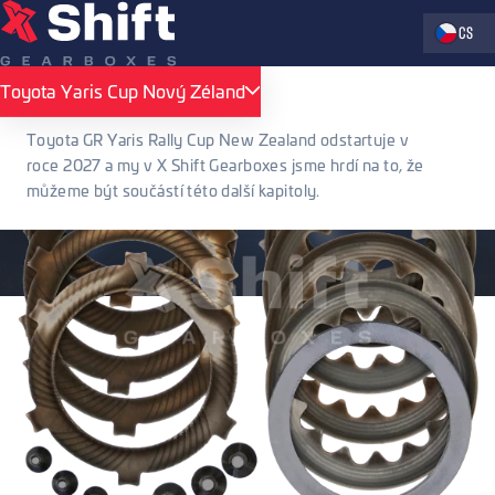
Zvolte jaz
CS
Toyota Yaris Cup Nový Zéland
Toyota Yaris Cup Nový Zéland
Toyota GR Yaris Rally Cup New Zealand odstartuje v
roce 2027 a my v X Shift Gearboxes jsme hrdí na to, že
můžeme být součástí této další kapitoly.