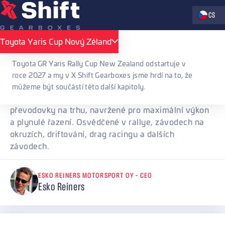
Zvolte jaz
CS
X Shift Gearboxes
Reference
Toyota Yaris Cup Nový Zéland
Toyota Yaris Cup Nový Zéland
Reference
Toyota GR Yaris Rally Cup New Zealand odstartuje v
roce 2027 a my v X Shift Gearboxes jsme hrdí na to, že
můžeme být součástí této další kapitoly.
X Shift nabízí nejrychlejší a nejsilnější sekvenční
převodovky na trhu, navržené pro maximální výkon
a plynulé řazení. Osvědčené v rallye, závodech na
okruzích, driftování, drag racingu a dalších
závodech.
ESKO REINERS MOTORSPORT OY – CEO
Esko Reiners