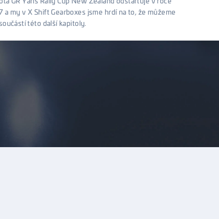
ta GR Yaris Rally Cup New Zealand odstartuje v roce
 a my v X Shift Gearboxes jsme hrdí na to, že můžeme
součástí této další kapitoly.