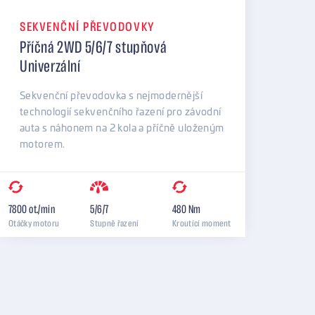
SEKVENČNÍ PŘEVODOVKY
Příčná 2WD 5/6/7 stupňová
Univerzální
Sekvenční převodovka s nejmodernější
technologií sekvenčního řazení pro závodní
auta s náhonem na 2 kola a příčně uloženým
motorem.
7800
ot./min
5/6/7
480
Nm
Otáčky motoru
Stupně řazení
Kroutící moment