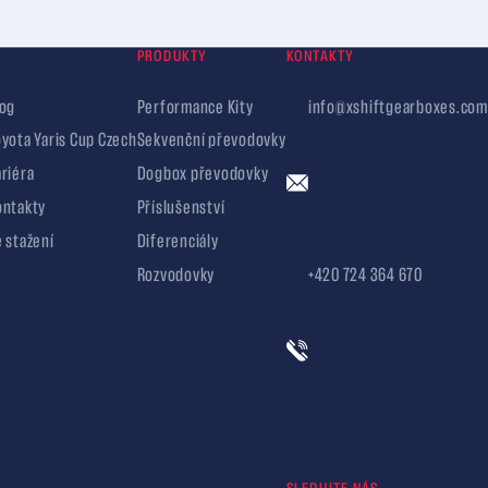
PRODUKTY
KONTAKTY
log
Performance Kity
info@xshiftgearboxes.com
yota Yaris Cup Czech
Sekvenční převodovky
riéra
Dogbox převodovky
ontakty
Příslušenství
Katalogy
 stažení
Diferenciály
Rozvodovky
+420 724 364 670
Dealeři