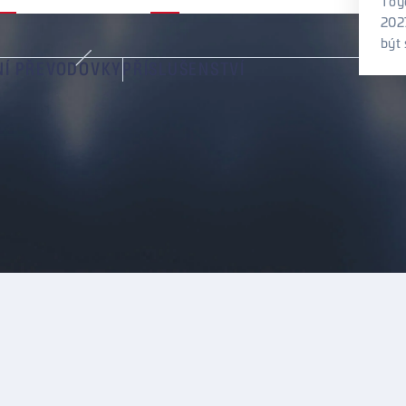
Toyo
Nový
2027
Zéland
být 
NÍ PŘEVODOVKY
PŘÍSLUŠENSTVÍ