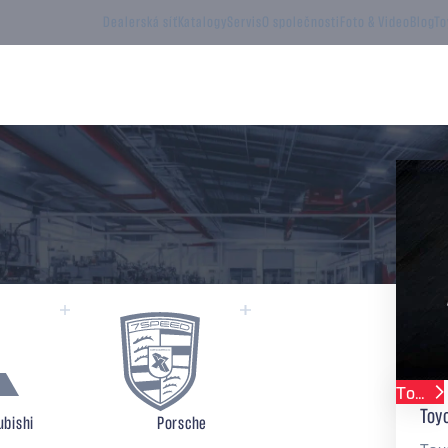
Dealerská síť
Katalogy
Servis
O společnosti
Foto & Video
Blog
To
Performance Kity
Sekvenční převodovky
Dog
Toyota
Yaris
Toyo
ubishi
Porsche
Universal
Cup