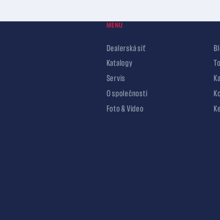
MENU
Dealerská síť
B
Katalogy
To
Servis
Ka
O společnosti
K
Foto & Video
Ke