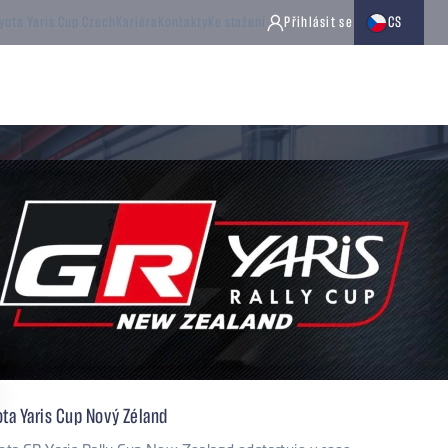
Zvolte jazyk
yota Yaris Cup Czech
Kariéra
Kontakty
Ke stažení
Přihlásit se
CS
box převodovky
Příslušenství
Diferenciály
Rozvodovky
ta Yaris Cup Nový Zéland